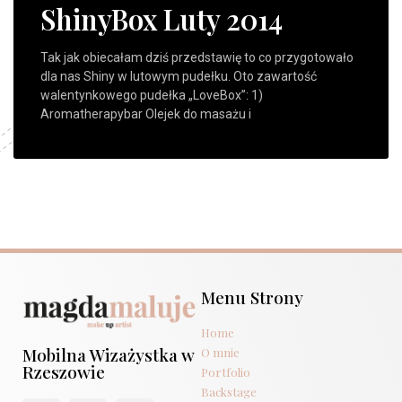
ShinyBox Luty 2014
Tak jak obiecałam dziś przedstawię to co przygotowało
dla nas Shiny w lutowym pudełku. Oto zawartość
walentynkowego pudełka „LoveBox”: 1)
Aromatherapybar Olejek do masażu i
Menu Strony
Home
Mobilna Wizażystka w
O mnie
Rzeszowie
Portfolio
Backstage