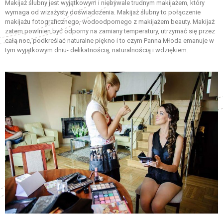
Makijaż ślubny jest wyjątkowym i niebywale trudnym makijażem, który
wymaga od wizażysty doświadczenia. Makijaż ślubny to połączenie
makijażu fotograficznego, wodoodpornego z makijażem beauty. Makijaż
zatem powinien być odporny na zamiany temperatury, utrzymać się przez
całą noc, podkreślać naturalne piękno i to czym Panna Młoda emanuje w
tym wyjątkowym dniu- delikatnością, naturalnością i wdziękiem.