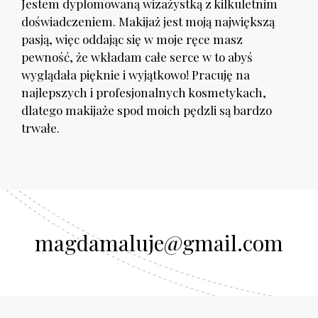
Jestem dyplomowaną wizażystką z kilkuletnim
doświadczeniem. Makijaż jest moją największą
pasją, więc oddając się w moje ręce masz
pewność, że wkładam całe serce w to abyś
wyglądała pięknie i wyjątkowo! Pracuję na
najlepszych i profesjonalnych kosmetykach,
dlatego makijaże spod moich pędzli są bardzo
trwałe.
magdamaluje@gmail.com