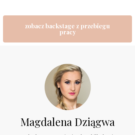
zobacz backstage z przebiegu
pracy
Magdalena Dziągwa