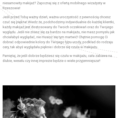
niesamowity makijaż? Zapoznaj się z ofertą mobilnego wizażysty w
Rzeszowie!
Jeśli przed Tobą ważny dzień, ważna uroczystość z pewnością chcesz
czuć się piękna! Wiedz że, podchodzimy indywidualnie do każdej klientki,
każdy makijaż jest dostosowany do Twoich oczekiwań oraz do Twojego
wyglądu. Jeśli nie znasz się za bardzo na makijażu, nie masz pomysłu jak
chciałabyś wyglądać, nie musisz się tym martwić! Chętnie pomogę Ci
dobrać odpowiednie kolory do Twojego typu urody, podkład do rodzaju
cery, tak abyś wyglądała pięknie i dobrze się czuła w makijażu.
Pamiętaj, że jeśli dobrze będziesz się czuła w makijażu, cała zabawa na
ślubie, weselu czy innej imprezie będzie o wiele przyjemniejsza!!