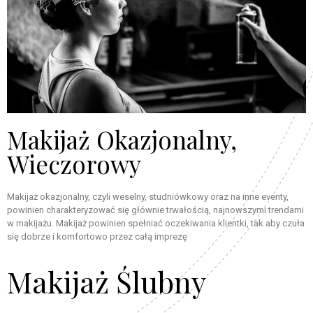
Makijaż Okazjonalny,
Wieczorowy
Makijaż okazjonalny, czyli weselny, studniówkowy oraz na inne eventy,
powinien charakteryzować się głównie trwałością, najnowszymi trendami
w makijażu. Makijaż powinien spełniać oczekiwania klientki, tak aby czuła
się dobrze i komfortowo przez całą imprezę
Makijaż Ślubny