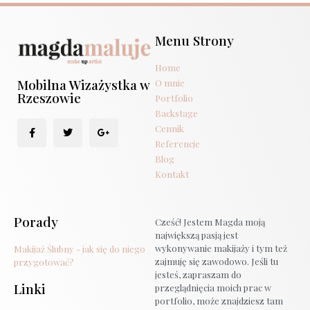
Menu Strony
Home
Mobilna Wizażystka w
O mnie
Rzeszowie
Portfolio
Backstage
Cennik
Referencje
Blog
Kontakt
Porady
Cześć! Jestem Magda moją
największą pasją jest
wykonywanie makijaży i tym też
Makijaż Ślubny - jak się do niego
zajmuję się zawodowo. Jeśli tu
przygotować?
jesteś, zapraszam do
Linki
przeglądnięcia moich prac w
portfolio, może znajdziesz tam