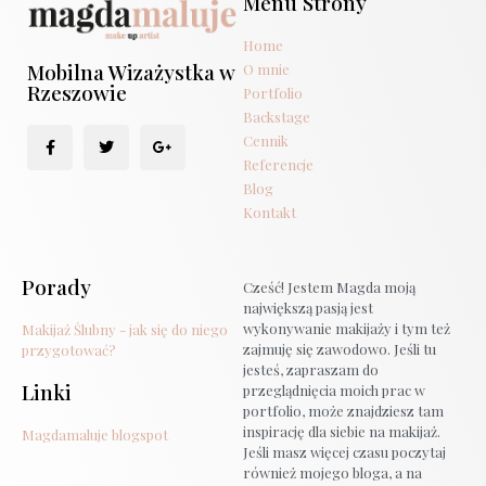
Menu Strony
Home
Mobilna Wizażystka w
O mnie
Rzeszowie
Portfolio
Backstage
Cennik
Referencje
Blog
Kontakt
Porady
Cześć! Jestem Magda moją
największą pasją jest
wykonywanie makijaży i tym też
Makijaż Ślubny - jak się do niego
zajmuję się zawodowo. Jeśli tu
przygotować?
jesteś, zapraszam do
Linki
przeglądnięcia moich prac w
portfolio, może znajdziesz tam
inspirację dla siebie na makijaż.
Magdamaluje blogspot
Jeśli masz więcej czasu poczytaj
również mojego bloga, a na