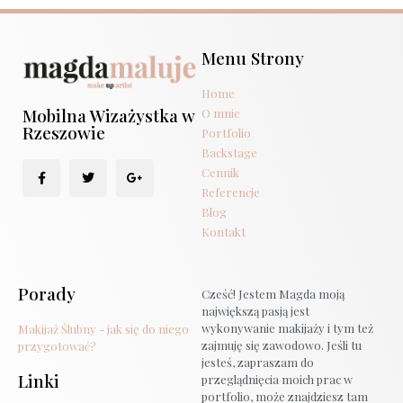
Menu Strony
Home
Mobilna Wizażystka w
O mnie
Rzeszowie
Portfolio
Backstage
Cennik
Referencje
Blog
Kontakt
Porady
Cześć! Jestem Magda moją
największą pasją jest
wykonywanie makijaży i tym też
Makijaż Ślubny - jak się do niego
zajmuję się zawodowo. Jeśli tu
przygotować?
jesteś, zapraszam do
Linki
przeglądnięcia moich prac w
portfolio, może znajdziesz tam