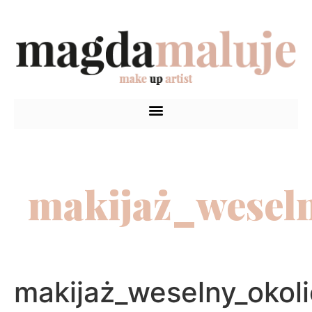
makijaż_wesel
makijaż_weselny_okol