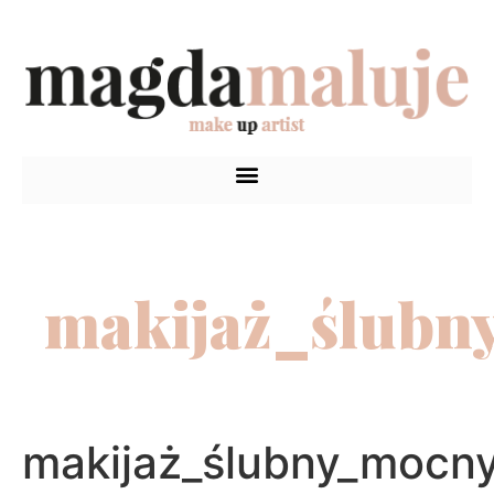
makijaż_ślubn
makijaż_ślubny_mocn