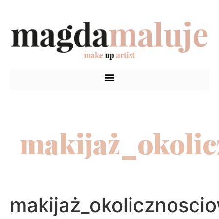
makijaż_okoli
makijaż_okolicznosci