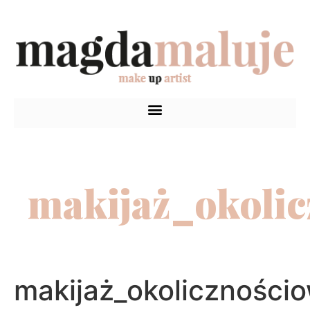
makijaż_okoli
makijaż_okoliczności