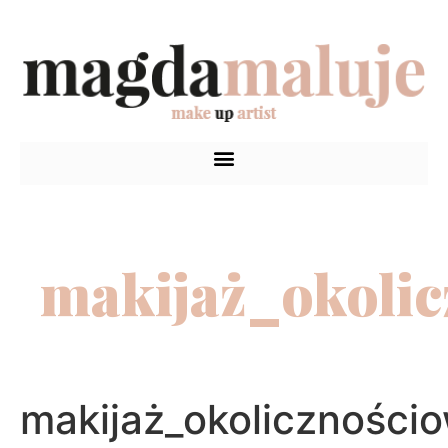
makijaż_okoli
makijaż_okoliczności