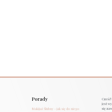
Porady
Cześć!
jest w
się za
Makijaż Ślubny - jak się do niego