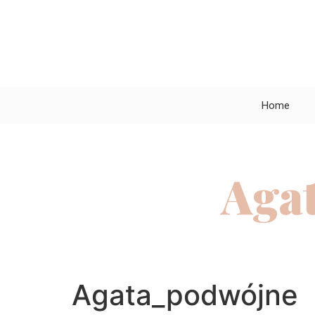
Home
Aga
Agata_podwójne