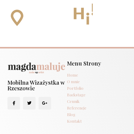
Menu Strony
Home
Mobilna Wizażystka w
O mnie
Rzeszowie
Portfolio
Backstage
Cennik
Referencje
Blog
Kontakt