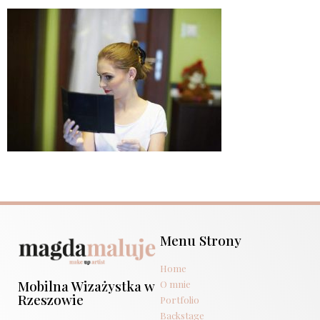
Menu Strony
Home
Mobilna Wizażystka w
O mnie
Rzeszowie
Portfolio
Backstage