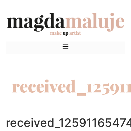
received_12591
received_1259116547