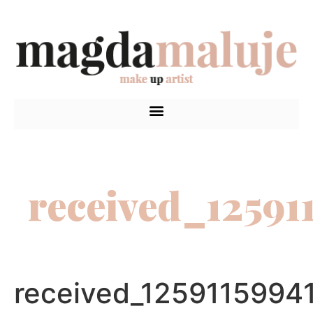
received_12591
received_1259115994