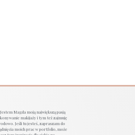
 Jestem Magda moją największą pasją
ykonywanie makijaży i tym też zajmuję
wodowo. Jeśli tu jesteś, zapraszam do
ądnięcia moich prac w portfolio, może
esz tam inspirację dla siebie na