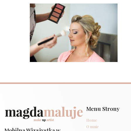
Menu Strony
Home
O mnie
Mobilna Wizażystka w