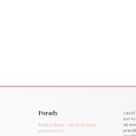
Porady
Cześć!
jest w
się za
Makijaż Ślubny - jak się do niego
przegl
przygotować?
znajdzi