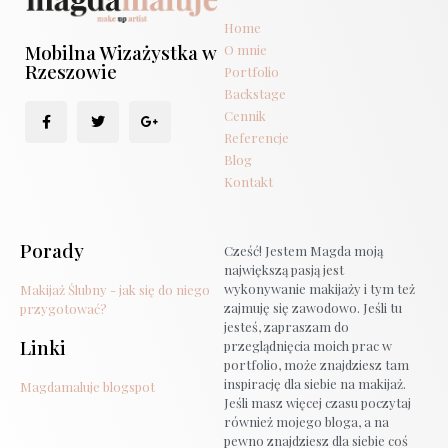
Home
Mobilna Wizażystka w
O mnie
Rzeszowie
Portfolio
Backstage
Cennik
Referencje
Blog
Kontakt
Porady
Cześć! Jestem Magda moją
największą pasją jest
wykonywanie makijaży i tym też
Makijaż Ślubny - jak się do niego
zajmuję się zawodowo. Jeśli tu
przygotować?
jesteś, zapraszam do
Linki
przeglądnięcia moich prac w
portfolio, może znajdziesz tam
inspirację dla siebie na makijaż.
Magdamaluje blogspot
Jeśli masz więcej czasu poczytaj
również mojego bloga, a na
pewno znajdziesz dla siebie coś