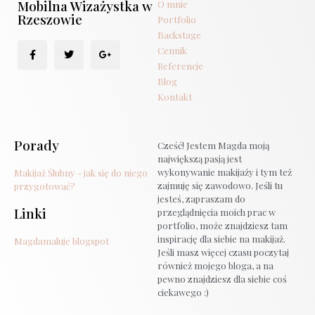
Mobilna Wizażystka w
O mnie
Rzeszowie
Portfolio
Backstage
Cennik
Referencje
Blog
Kontakt
Porady
Cześć! Jestem Magda moją
największą pasją jest
wykonywanie makijaży i tym też
Makijaż Ślubny - jak się do niego
zajmuję się zawodowo. Jeśli tu
przygotować?
jesteś, zapraszam do
Linki
przeglądnięcia moich prac w
portfolio, może znajdziesz tam
inspirację dla siebie na makijaż.
Magdamaluje blogspot
Jeśli masz więcej czasu poczytaj
również mojego bloga, a na
pewno znajdziesz dla siebie coś
ciekawego :)