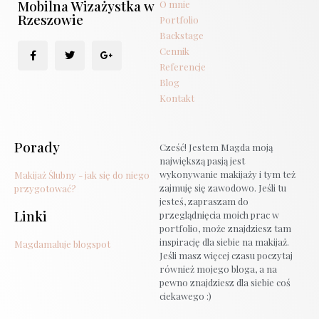
Mobilna Wizażystka w
O mnie
Rzeszowie
Portfolio
Backstage
Cennik
Referencje
Blog
Kontakt
Porady
Cześć! Jestem Magda moją
największą pasją jest
wykonywanie makijaży i tym też
Makijaż Ślubny - jak się do niego
zajmuję się zawodowo. Jeśli tu
przygotować?
jesteś, zapraszam do
Linki
przeglądnięcia moich prac w
portfolio, może znajdziesz tam
inspirację dla siebie na makijaż.
Magdamaluje blogspot
Jeśli masz więcej czasu poczytaj
również mojego bloga, a na
pewno znajdziesz dla siebie coś
ciekawego :)