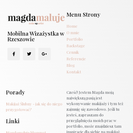
Menu Strony
Home
Mobilna Wizażystka w
O mnie
Rzeszowie
Portfolio
Backstage
Cennik
Referencje
Blog
Kontakt
Porady
Cześć! Jestem Magda moją
największą pasją jest
wykonywanie makijaży i tym też
Makijaż Ślubny - jak się do niego
zajmuję się zawodowo. Jeśli tu
przygotować?
jesteś, zapraszam do
Linki
przeglądnięcia moich prac w
portfolio, może znajdziesz tam
inspirację dla siebie na makijaż.
Magdamaluje blogspot