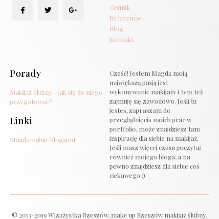
Cennik
Referencje
Blog
Kontakt
Porady
Cześć! Jestem Magda moją
największą pasją jest
wykonywanie makijaży i tym też
Makijaż Ślubny - jak się do niego
zajmuję się zawodowo. Jeśli tu
przygotować?
jesteś, zapraszam do
Linki
przeglądnięcia moich prac w
portfolio, może znajdziesz tam
inspirację dla siebie na makijaż.
Magdamaluje blogspot
Jeśli masz więcej czasu poczytaj
również mojego bloga, a na
pewno znajdziesz dla siebie coś
ciekawego :)
© 2013-2019 Wizażystka Rzeszów, make up Rzeszów makijaż ślubny,