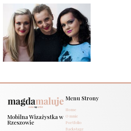
Menu Strony
Home
Mobilna Wizażystka w
O mnie
Rzeszowie
Portfolio
Backstage