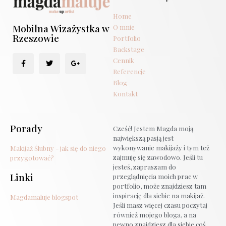
Home
Mobilna Wizażystka w
O mnie
Rzeszowie
Portfolio
Backstage
Cennik
Referencje
Blog
Kontakt
Porady
Cześć! Jestem Magda moją
największą pasją jest
wykonywanie makijaży i tym też
Makijaż Ślubny - jak się do niego
zajmuję się zawodowo. Jeśli tu
przygotować?
jesteś, zapraszam do
Linki
przeglądnięcia moich prac w
portfolio, może znajdziesz tam
inspirację dla siebie na makijaż.
Magdamaluje blogspot
Jeśli masz więcej czasu poczytaj
również mojego bloga, a na
pewno znajdziesz dla siebie coś