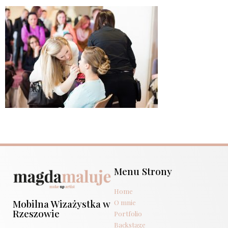
Menu Strony
Home
Mobilna Wizażystka w
O mnie
Rzeszowie
Portfolio
Backstage