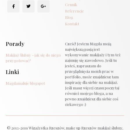
Cennik
Referencje
Blog
Kontakt
Porady
Cześć! Jestem Magda moją
największą pasją jest
wykonywanie makijaży i tym też
Makijaż Ślubny - jak się do niego
zajmuję się zawodowo. Jeśli tu
przygotować?
jesteś, zapraszam do
Linki
przeglądnięcia moich prac w
portfolio, może znajdziesz tam
inspirację dla siebie na makijaż.
Magdamaluje blogspot
Jeśli masz więcej czasu poczytaj
również mojego bloga, a na
pewno znajdziesz dla siebie coś
ciekawego :)
© 2013-2019 Wizażystka Rzeszów, make up Rzeszów makijaż ślubny,