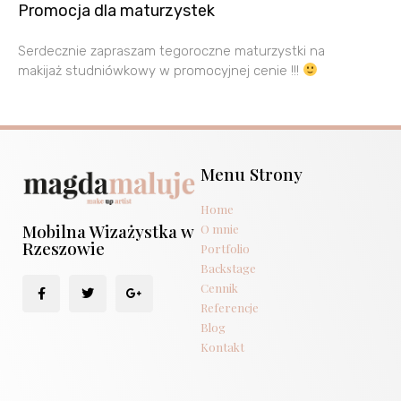
Promocja dla maturzystek
Serdecznie zapraszam tegoroczne maturzystki na
makijaż studniówkowy w promocyjnej cenie !!!
Menu Strony
Home
Mobilna Wizażystka w
O mnie
Rzeszowie
Portfolio
Backstage
Cennik
Referencje
Blog
Kontakt