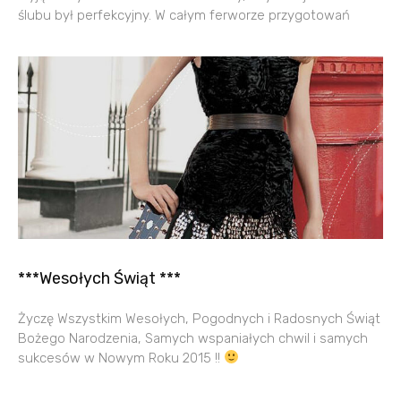
ślubu był perfekcyjny. W całym ferworze przygotowań
***Wesołych Świąt ***
Życzę Wszystkim Wesołych, Pogodnych i Radosnych Świąt
Bożego Narodzenia, Samych wspaniałych chwil i samych
sukcesów w Nowym Roku 2015 !!